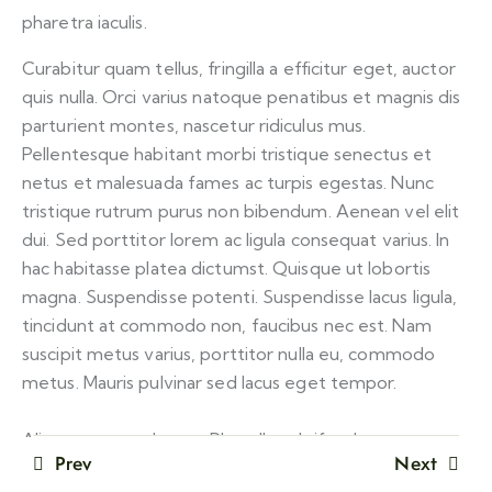
throw a
Fit Lex Mit © 2026. All rights reserved.
Powered By
pharetra iaculis.
Nerdzilla Tech
three punch
combination
Curabitur quam tellus, fringilla a efficitur eget, auctor
20 Minutes
quis nulla. Orci varius natoque penatibus et magnis dis
parturient montes, nascetur ridiculus mus.
How to
Pellentesque habitant morbi tristique senectus et
throw a
netus et malesuada fames ac turpis egestas. Nunc
four punch
tristique rutrum purus non bibendum. Aenean vel elit
combination
dui. Sed porttitor lorem ac ligula consequat varius. In
20 Minutes
hac habitasse platea dictumst. Quisque ut lobortis
magna. Suspendisse potenti. Suspendisse lacus ligula,
tincidunt at commodo non, faucibus nec est. Nam
suscipit metus varius, porttitor nulla eu, commodo
metus. Mauris pulvinar sed lacus eget tempor.
Aliquam erat volutpat. Phasellus eleifend ut ex at
Prev
Next
porta. Etiam sollicitudin tellus eget purus