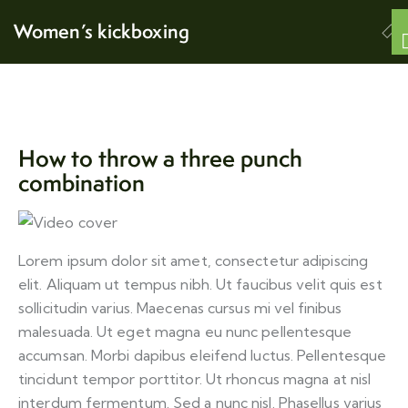
Women’s kickboxing
Part
3
1
How to throw a three punch
combination
Part
3
2
How to
Lorem ipsum dolor sit amet, consectetur adipiscing
throw an
elit. Aliquam ut tempus nibh. Ut faucibus velit quis est
lex.mit.fit@gmail.com
uppercut
sollicitudin varius. Maecenas cursus mi vel finibus
20
malesuada. Ut eget magna eu nunc pellentesque
Minutes
accumsan. Morbi dapibus eleifend luctus. Pellentesque
tincidunt tempor porttitor. Ut rhoncus magna at nisl
How to
interdum fermentum. Sed a nunc nisl. Phasellus varius