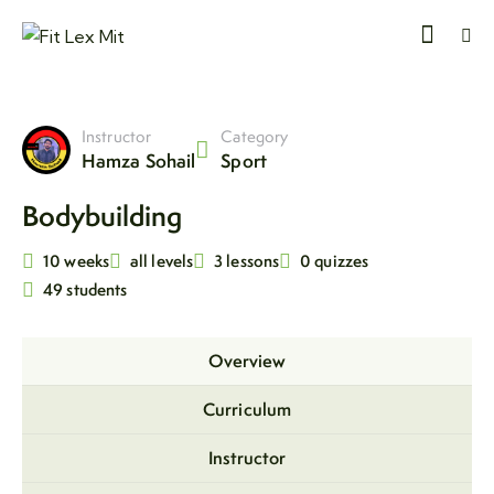
Instructor
Category
Hamza Sohail
Sport
Bodybuilding
10 weeks
all levels
3 lessons
0 quizzes
49 students
Overview
Curriculum
Instructor